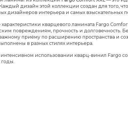
 Каждый дизайн этой коллекции создан для того, ч
ых дизайнеров интерьера и самых взыскательных п
характеристики кварцевого ламината Fargo Comfort
ским повреждениям, прочность и долговечность. Б
 важному приёму по расширению пространства и со
ыполнены в разных стилях интерьера.
 интенсивном использовании кварц-винил Fargo со
 годы.
 и Дизайн: простор для вашей креативности
й ламинат
Fargo Comfort XXL
предлагает разнообрази
 легко адаптировать его под любой интерьер.
тличие этой коллекции — в крупном размере плашек
х залов и гостиных, столовых комнат или для беспо
 естественным оттенкам натурального дуба и тщат
ид натурального дубового паркета на полу с прочно