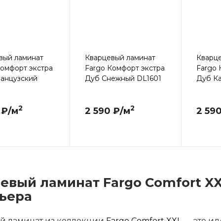
вый ламинат
Кварцевый ламинат
Кварц
Комфорт экстра
Fargo Комфорт экстра
Fargo 
анцузский
Дуб Снежный DL1601
Дуб К
2
2
 ₽/м
2 590 ₽/м
2 59
евый ламинат Fargo Comfort XX
ьера
й ламинат из коллекции
Fargo Comfort XXL
— это ид