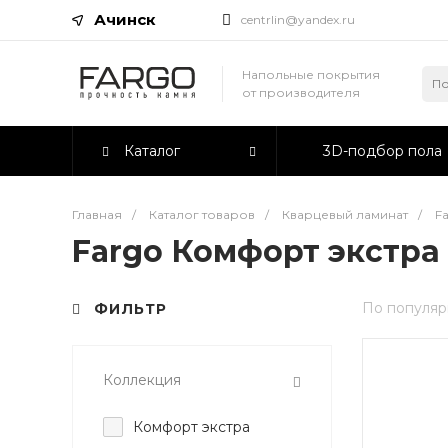
Ачинск
centrlin@yandex.ru
Напольные покрытия
от производителя
Каталог
3D-подбор пола
Главная
/
Каталог товаров
/
Кварцевый ламинат
/
F
Fargo Комфорт экстра
По популяр
ФИЛЬТР
Коллекция
Комфорт экстра