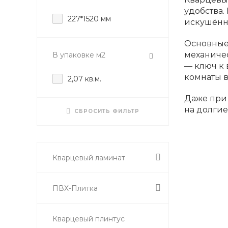
удобства.
227*1520 мм
искушённ
Основные 
механиче
В упаковке м2
— ключ к
комнаты в
2,07 кв.м.
Даже при
на долгие
СБРОСИТЬ ФИЛЬТР
Эстетика
Кварцевы
Кварцевый ламинат
позволяет
Главное о
ПВХ-Плитка
просторны
Благодаря
создаёт в
Кварцевый плинтус