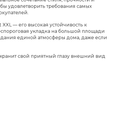
тобы удовлетворить требования самых
окупателей.
 XXL — его высокая устойчивость к
еспороговая укладка на большой площади
здания единой атмосферы дома, даже если
хранит свой приятный глазу внешний вид
е текстур и цветовых решений, что
. Используйте Fargo Comfort XXL для
роговой укладки во всём доме сразу.
ельной проработке деталей производитель
стью камня и простым уходом.