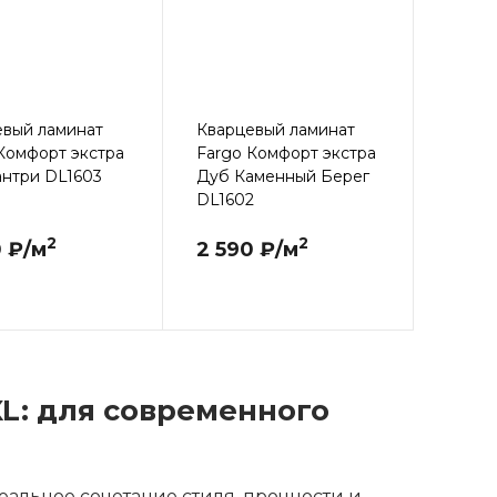
евый ламинат
Кварцевый ламинат
Комфорт экстра
Fargo Комфорт экстра
антри DL1603
Дуб Каменный Берег
DL1602
2
2
0 ₽/м
2 590 ₽/м
L: для современного
еальное сочетание стиля, прочности и