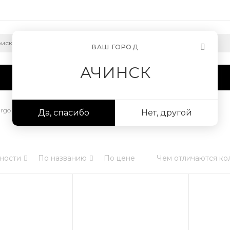
ВАШ ГОРОД
АЧИНСК
Сотрудничество
Информация
argo Комфорт экстра
Да, спасибо
Нет, другой
ности
По названию
По цене
Чем отличаются ко