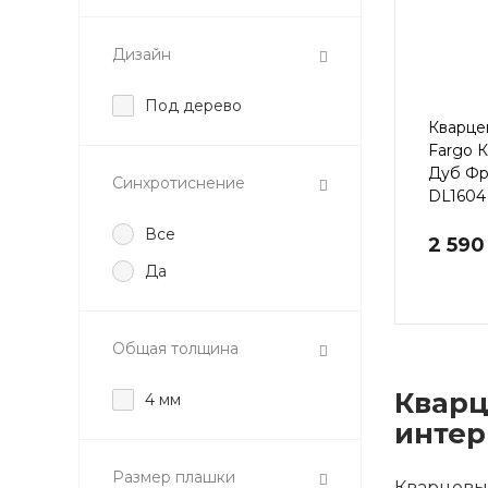
Дизайн
Под дерево
Кварце
Fargo 
Дуб Фр
Синхротиснение
DL1604
Все
2 590
Да
Общая толщина
Кварц
4 мм
интер
Размер плашки
Кварцевы